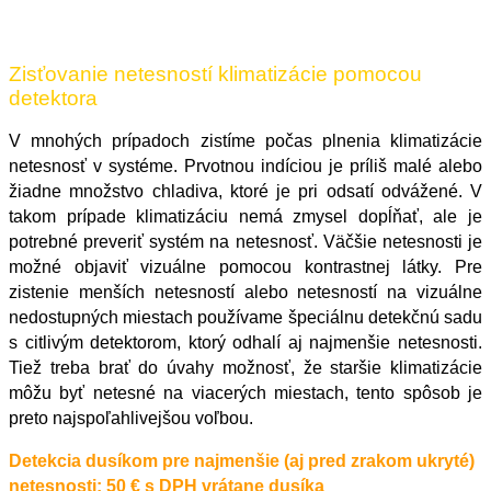
Zisťovanie netesností klimatizácie pomocou
detektora
V mnohých prípadoch zistíme počas plnenia klimatizácie
netesnosť v systéme. Prvotnou indíciou je príliš malé alebo
žiadne množstvo chladiva, ktoré je pri odsatí odvážené. V
takom prípade klimatizáciu nemá zmysel dopĺňať, ale je
potrebné preveriť systém na netesnosť. Väčšie netesnosti je
možné objaviť vizuálne pomocou kontrastnej látky. Pre
zistenie menších netesností alebo netesností na vizuálne
nedostupných miestach používame špeciálnu detekčnú sadu
s citlivým detektorom, ktorý odhalí aj najmenšie netesnosti.
Tiež treba brať do úvahy možnosť, že staršie klimatizácie
môžu byť netesné na viacerých miestach, tento spôsob je
preto najspoľahlivejšou voľbou.
Detekcia dusíkom pre najmenšie (aj pred zrakom ukryté)
netesnosti: 50 € s DPH vrátane dusíka