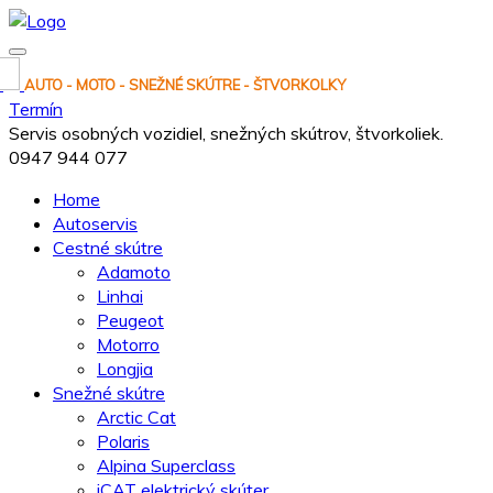
AUTO - MOTO - SNEŽNÉ SKÚTRE - ŠTVORKOLKY
Termín
Servis osobných vozidiel, snežných skútrov, štvorkoliek.
0947 944 077
Home
Autoservis
Cestné skútre
Adamoto
Linhai
Peugeot
Motorro
Longjia
Snežné skútre
Arctic Cat
Polaris
Alpina Superclass
iCAT elektrický skúter