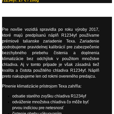
r1234yf: 27 € / 100g
Pre novšie vozidlá spravidla po roku výroby 2017,
ktoré majú predpísanú náplň R1234yf používame
prémiové talianske zariadenie Texa. Zariadenie
podrobujeme pravidelnej kalibrácií pre zabezpečenie
bezchybného priebehu čistenia a doplnenia
klimatizácie bez odchýlok v použitom množstve
chladiva. Aj v tomto prípade je však zásadná tiež
kvalita a čistota použitého chladiva R1234yf. Náplň
preto nakupujeme len od rokmi overeného predajcu.
Plnenie klimatizácie prístrojom Texa zahŕňa:
odsatie starého zvyšku chladiva R1234yf
odváženie množstva chladiva čo môže byť
prvou indíciou pre netesnosť
čistenie obehu vákuovaním